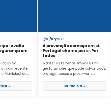
01/07/2026
ipal avalia
A prevenção começa em si.
segurança em
Portugal chama por si. Por
todos
 Paços do
Manter os terrenos limpos é um
 a mais recente
gesto simples que pode salvar vidas,
ho Municipal de
proteger casas e preservar a
objetivo de
natureza. A época de maior risco
ação , a troca de
está a chegar. Não espere mais.
tícia →
Ler Notícia →
ooperação entre
Limpe o seu terreno. Cuide do que é
des envolvidas na
seu. Proteja o que é de todos.
estar da
 Foram analisadas
egurança locais e