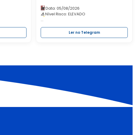
📅
Data: 05/08/2026
⚠️
Nível Risco: ELEVADO
🚫
Evite comportamentos de risco! Queimas
exigem comunicação prévia.
Ler no Telegram
ℹ️
Saiba mais em:
www.procivlamego.pt
#smpc
#procivlamego
#riscodeincendio
#elevado