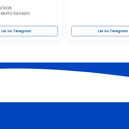
8/2026
: MUITO ELEVADO
ortamentos de risco! Queimas
nicação prévia.
Ler no Telegram
Ler no Telegram
em:
www.procivlamego.pt
civlamego
#riscodeincendio
do