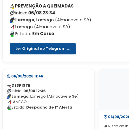
segurança cada ve
Civil Municipal, cujo espírito de
⚠️
PREVENÇÃO A QUEIMADAS
concelho, com o 
missão e dedicação ao município
🕒
Início:
06/08 23:34
da população".
continuam a ser um pilar
🌍
Lamego
, Lamego (Almacave e Sé)
fundamental da nossa atuação.
📍
Lamego (Almacave e Sé)
Deixamos também uma palavra de
apreço a todo o público presente,
📊
Estado:
Em Curso
pelo civismo e forte espírito de
colaboração demonstrados ao
Ler Original no Telegram →
longo dos dois dias. O SMPC de
Lamego continuará a trabalhar
diariamente para planear, prevenir e
proteger. Juntos, fazemos de
Lamego um concelho mais seguro.
🕒 06/08/2026 11:46
🚗
DESPISTE
🕒
Início:
06/08 12:36
🌍
Lamego
, Lamego (Almacave e Sé)
📍
LAMEGO
📊
Estado:
Despacho de 1º Alerta
🕒 06/08/202
🔥
Risco de I