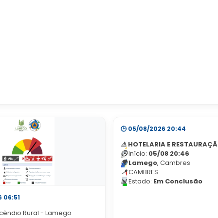
z mais eficaz no
foco no bem-estar
🕒 05/08/2026 20:44
⚠️
HOTELARIA E RESTAURAÇ
🕒
Início:
05/08 20:46
🌍
Lamego
, Cambres
📍
CAMBRES
📊
Estado:
Em Conclusão
6 06:51
ncêndio Rural - Lamego