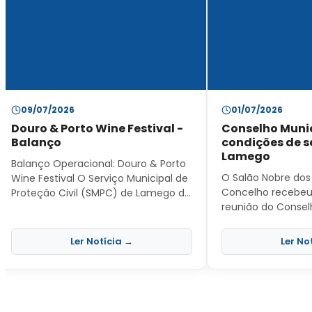
09/07/2026
01/07/2026
Douro & Porto Wine Festival -
Conselho Munic
Balanço
condições de 
Lamego
Balanço Operacional: Douro & Porto
O Salão Nobre dos
Wine Festival O Serviço Municipal de
Concelho recebeu
Proteção Civil (SMPC) de Lamego dá
reunião do Consel
por oficialmente concluída a
Segurança, com o 
operação de segurança, prevenção
promover a articul
e socorro do Douro & Porto Wine
Ler Notícia →
Ler No
informação e a c
Festival, realizado nos passados dias
as diversas entida
3 e 4 de julho. Após a consolidação
segurança e bem-
dos dados operacionais, é com
população local .
enorme satisfação que reportamos
as condições de s
o sucesso de um dispositivo robusto