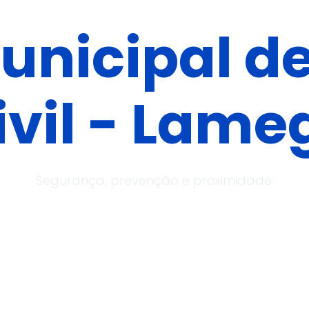
unicipal d
ivil - Lame
Segurança, prevenção e proximidade.