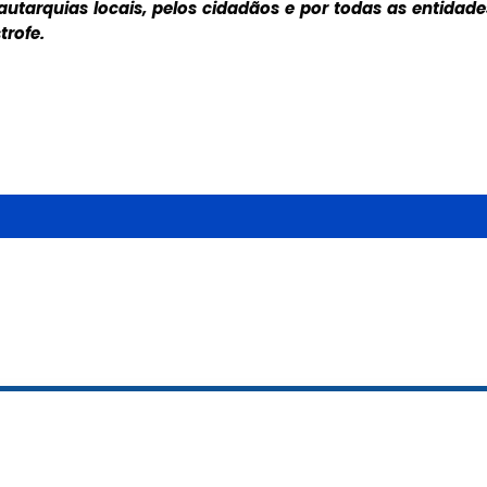
 autarquias locais, pelos cidadãos e por todas as entidade
evenção e
trofe.
essárias para
ça de todos . O
s números da
al registados em
nuíram,
ndência nacional.
i de 10% na área
SP e de 36% na
ainda apresentada
fe Lamego", uma
l inovadora que
cesso à informação
dos agentes de
lhorando a
resposta a
gência .Na sua
sidente da
 Francisco Lopes,
romisso da
antir uma