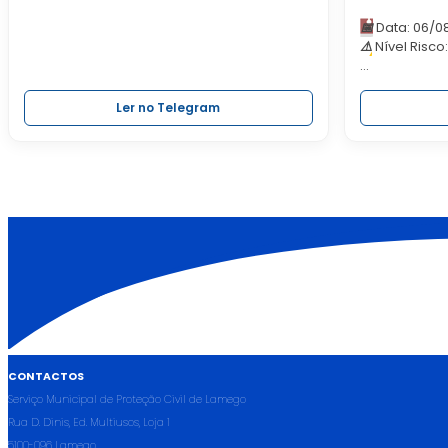
📅
Data: 06/0
⚠️
Nível Risco
🚫
Evite comp
exigem comu
Ler no Telegram
ℹ️
Saiba mais 
#smpc
#pro
#muitoeleva
CONTACTOS
Serviço Municipal de Proteção Civil de Lamego
Rua D. Dinis, Ed. Multiusos, Loja 1
5100-096 Lamego