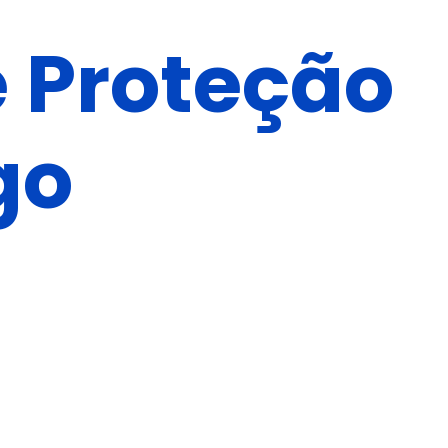
e Proteção
go