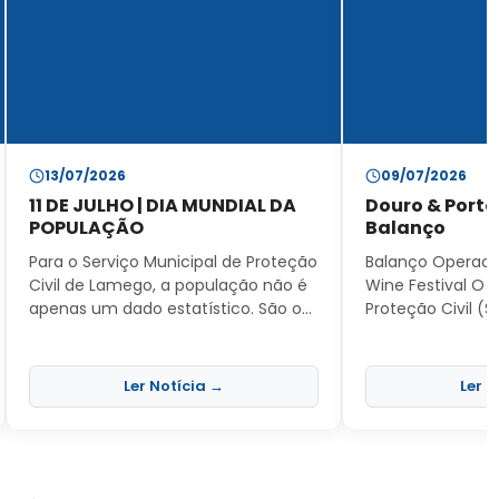
13/07/2026
09/07/2026
11 DE JULHO | DIA MUNDIAL DA
Douro & Porto 
POPULAÇÃO
Balanço
Para o Serviço Municipal de Proteção
Balanço Operacio
Civil de Lamego, a população não é
Wine Festival O S
apenas um dado estatístico. São os
Proteção Civil 
rostos, as famílias, os vizinhos e as
por oficialmente
vidas que nos comprometemos a
operação de seg
proteger todos os dias. A realidade
e socorro do Dou
Ler Notícia →
Ler N
demográfica do nosso concelho
Festival, realiza
traz-nos desafios exigentes e uma
3 e 4 de julho. Após a consolidação
enorme responsabilidade. Temos
dos dados opera
uma população envelhecida, que
enorme satisfaç
muitas vezes reside em zonas mais
o sucesso de um 