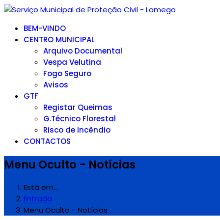
BEM-VINDO
CENTRO MUNICIPAL
Arquivo Documental
Vespa Velutina
Fogo Seguro
Avisos
GTF
Registar Queimas
G.Técnico Florestal
Risco de Incêndio
CONTACTOS
Menu Oculto - Notícias
Está em...
Entrada
Menu Oculto - Notícias